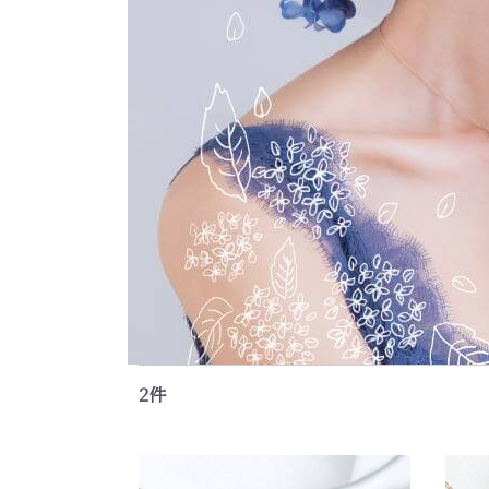
Himawari
2件