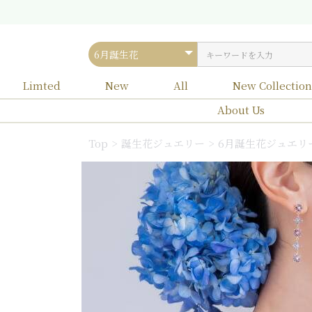
Limted
New
All
New Collectio
About Us
All
リバーシブルピアス
1月誕生花
1月誕生石
Shirotsumek
リング
-シロツメクサ
Top
誕生花ジュエリー
6月誕生花ジュエリ
7月誕生花
7月誕生石
8
8
Sakura
-サクラ-