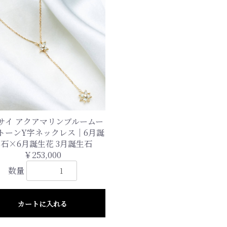
お買い物を続ける
カートへ進む
サイ アクアマリンブルームー
トーンY字ネックレス｜6月誕
石×6月誕生花 3月誕生石
￥253,000
数量
カートに入れる