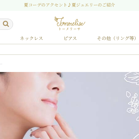
夏コーデのアクセント♪夏ジュエリーのご紹介
n
ネックレス
ピアス
その他（リング等）
usa
2月誕生花
2月誕生石
All
ブートニエール・ラペルピン(オールジェンダー)
アシンメトリーピアス
Gerbera
Y字ネックレス
3月誕生花
3月誕生石
Kikyo
4月誕生花
4月誕生石
スタッドピアス
リバーシブルネックレス
Himawari
5月誕生
5月誕生
チ
ブ
-
-ガーベラ-
-キキョウ-
-ヒマワリ-
ー
Our Hope
Our Story
Design
月誕生花
月誕生石
9月誕生花
9月誕生石
10月誕生花
10月誕生石
11月誕生
11月誕生
Poinsettia
Cosmos
Marguerite
-ポインセチア-
-コスモス-
-マーガレット-
Muguet
Lily
Daisy
Veronica
-スズラン-
-ユリ-
-デイジー-
-ベロニカ-