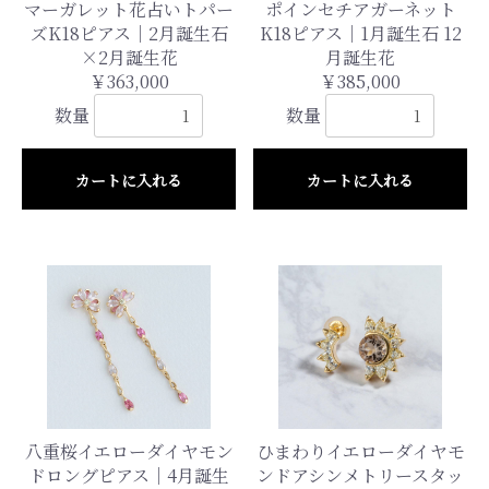
マーガレット花占いトパー
ポインセチアガーネット
ズK18ピアス｜2月誕生石
K18ピアス｜1月誕生石 12
×2月誕生花
月誕生花
￥363,000
￥385,000
数量
数量
カートに入れる
カートに入れる
八重桜イエローダイヤモン
ひまわりイエローダイヤモ
ドロングピアス｜4月誕生
ンドアシンメトリースタッ