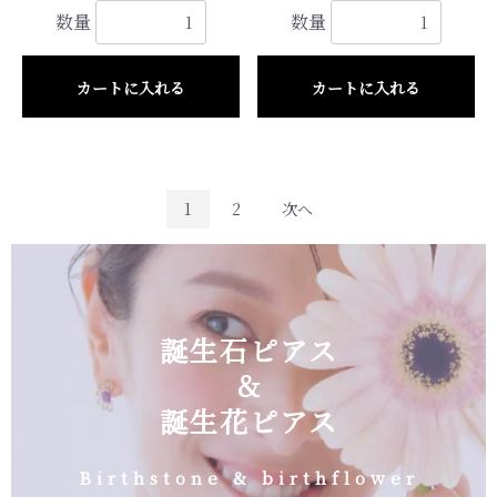
数量
数量
カートに入れる
カートに入れる
1
2
次へ
誕生石ピアス
＆
誕生花ピアス
Birthstone & birthflower