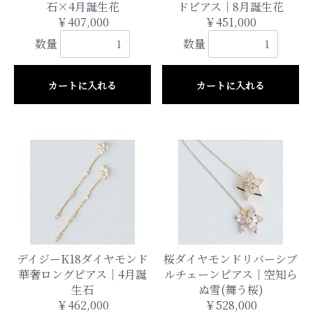
石×4月誕生花
ドピアス｜8月誕生花
￥407,000
￥451,000
数量
数量
カートに入れる
カートに入れる
デイジーK18ダイヤモンド
桜ダイヤモンドリバーシブ
華奢ロングピアス｜4月誕
ルチェーンピアス｜空知ら
生石
ぬ雪(舞う桜)
￥462,000
￥528,000