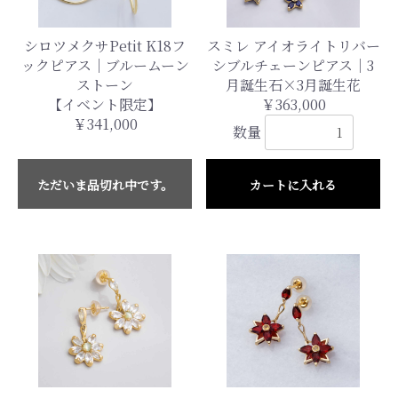
シロツメクサPetit K18フ
スミレ アイオライトリバー
ックピアス｜ブルームーン
シブルチェーンピアス｜3
ストーン
月誕生石×3月誕生花
【イベント限定】
￥363,000
￥341,000
数量
ただいま品切れ中です。
カートに入れる