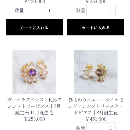
￥220,000
￥253,000
数量
数量
カートに入れる
カートに入れる
お買い物を続ける
カートへ進む
ガーベラアメジストK18ア
ひまわりイエローダイヤモ
シンメトリーピアス｜2月
ンドアシンメトリースタッ
誕生石 11月誕生花
ドピアス｜8月誕生花
￥253,000
￥451,000
数量